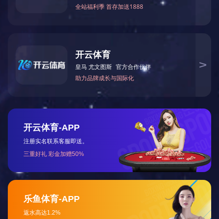
020-87566596