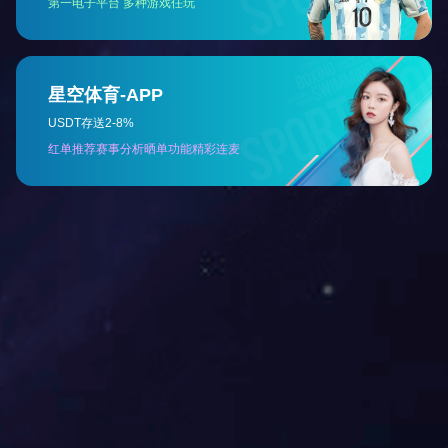
HISTORY
2013年
企业成立
拼搏在线官网（以下简称腾展科技）成立于2013年，总部在广州。
2015年
企业发展
公司一直坚持“以各尸为中心，服务只有起点，满意没有终点”为企业使
命，依托多年的行业经验，以客户需求为导向，用优质产品、专业技
术和完善服务为依托，为客户提供专业的、前瞻性的新IT信息技术解
决方案，帮助客户降低运营成本，提高生产效率，快速应对市场变
化，发挥竞争优势。
2022年